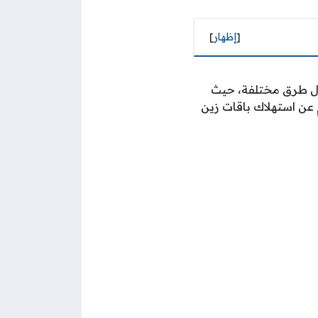
[
إظهار
]
لال طرق مختلفة، حيث
 عن استهلاك باقات زين